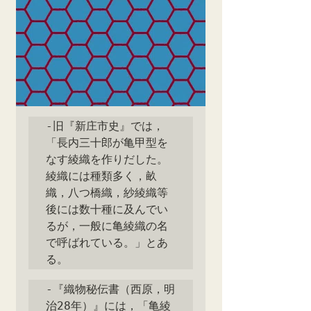
‐旧『新庄市史』では，
「長内三十郎が亀甲型を
なす綾織を作りだした。
綾織には種類多く，畝
織，八つ橋織，紗綾織等
後には数十種に及んでい
るが，一般に亀綾織の名
で呼ばれている。」とあ
る。
‐『織物秘伝書（西原，明
治28年）』には，「亀綾