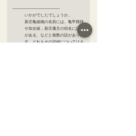
――――――――――――
いかがでしたでしょうか。
新庄亀綾織の名前には、亀甲模様
や加女綾，新庄藩主の幼名に語源
がある、などと複数の説がありま
す。どれもその詳細についてはさ
らなる調査と検証が必要ですね。
次回以降も、新庄亀綾織の歴史や
特徴について、さらに詳しく掘り
下げていきます。
ブログは全10回を予定しています
が、投稿頻度は私のやる気次第に
なります。
また、新庄亀綾織伝承協会のホー
ムページでは、織物の歴史をはじ
め，特徴や製品についてご紹介し
ていますので、ぜひご覧くださ
い。
ご意見やご感想、質問などがあり