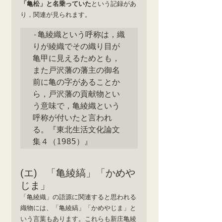
「亀松」と名乗っていた
という記録があ
り，関連が見られます。
‐亀綾織という呼称は，織
りが綾織でその織り目が
亀甲に見えるためとも，
また戸沢藩の藩主の御名
前に亀の字があることか
ら，戸沢藩の貢献物とい
う意味で，亀綾織という
呼称が付いたと言われ
る。『東北生活文化論文
集４（1985）』
(エ)   「亀綾縞」「かめや
じま」
「亀綾織」の語源に関連すると思われる
織物には、「亀綾縞」「かめやじま」と
いう言葉もあります。これらも新庄亀綾