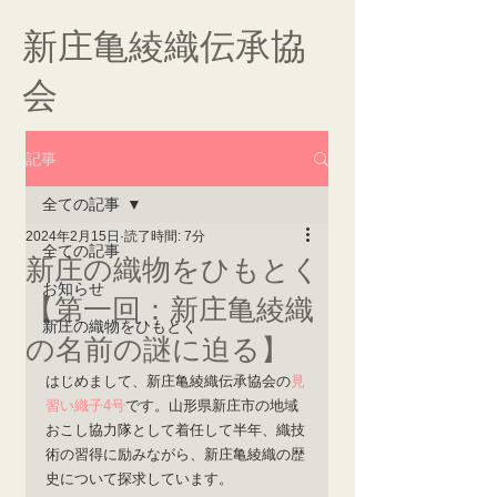
新庄亀綾織伝承協
会
記事
全ての記事
2024年2月15日
読了時間: 7分
全ての記事
新庄の織物をひもとく
お知らせ
【第一回：新庄亀綾織
新庄の織物をひもとく
の名前の謎に迫る】
はじめまして、新庄亀綾織伝承協会の
見
習い織子4号
です。山形県新庄市の地域
おこし協力隊として着任して半年、織技
術の習得に励みながら、新庄亀綾織の歴
史について探求しています。