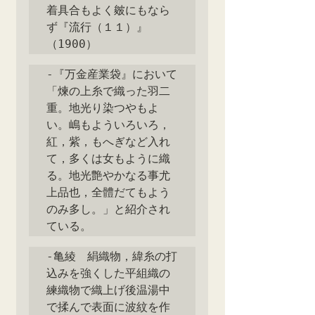
着具合もよく皴にもなら
ず『流行（１１）』
（1900）
‐『万金産業袋』において
「煉の上糸で織った羽二
重。地光り染つやもよ
い。嶋もよういろいろ，
紅，紫，もへぎなど入れ
て，多くは女もように織
る。地光艶やかなる事尤
上品也，全體だてもよう
のみ多し。」と紹介され
ている。
‐亀綾　絹織物，緯糸の打
込みを強くした平組織の
練織物で織上げ後温湯中
で揉んで表面に波紋を作