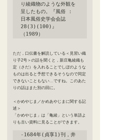
り綾織物のような外観を
呈したもの。『風俗 : 
日本風俗史学会会誌 
28(3)(100)』
（1989）
ただ，口伝書を解読している＜見習い織
り子2号＞の話を聞くと，新庄亀綾織も
定（さだ）を入れることでしぼのような
ものは出ると予想できるそうなので同定
できないこともない…ですね。このあた
りの話はまた別の回に。
＜かめやじま／かめあやじまに関する記
述＞
「かめやじま」は「亀綾」という単語よ
りも古い資料に見ることができます。
‐1684年(貞享1)刊，井