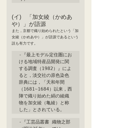
(イ)   「加女綾（かめあ
や）」が語源
また，京都で織り始められたという「加
女綾（かめあや）」が語源であるという
説も有力です。
‐『最上モデル定住圏にお
ける地域特産品開発に関
する調査（1982）』によ
ると，淡交社の原色染色
辞典には，「天和年間
（1681~1684）以来，西
陣で織り始めた絹の綾織
物を加女綾（亀綾）と称
した」とされている。
‐『工芸品叢書 織物之部