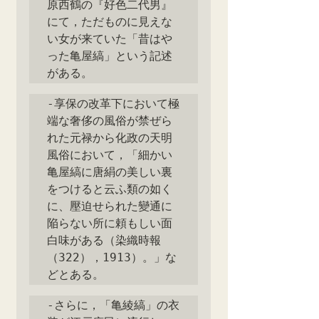
原西鶴の『好色二代男』
にて，ただものに見えな
い女が来ていた「昔はや
った亀屋縞」という記述
がある。
‐享保の改革下において極
端な奢侈の風俗が禁ぜら
れた元禄から化政の天明
風俗において，「細かい
亀屋縞に唐絹の美しい裏
をつけると云ふ類の如く
に、壓迫せられた變通に
陥らない所に頼もしい面
白味がある（染織時報
（322），1913）。」な
どとある。
‐さらに，「亀綾縞」の衣