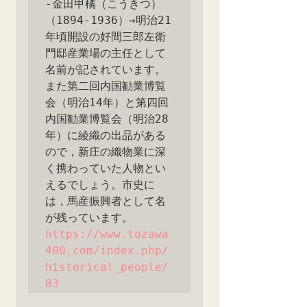
‐金田甲橘（こうきつ）
（1894-1936）→明治21
年頃開設の好間三郎左衛
門邸産業場の主任として
名前が記されています。
また第二回内国勧業博覧
会（明治14年）と第四回
内国勧業博覧会（明治28
年）に綾織の出品がある
ので，新庄の織物業に深
く携わっていた人物とい
えるでしょう。市史に
は，馬産振興者として名
が残っています。
https://www.tozawa
400.com/index.php/
historical_people/
03