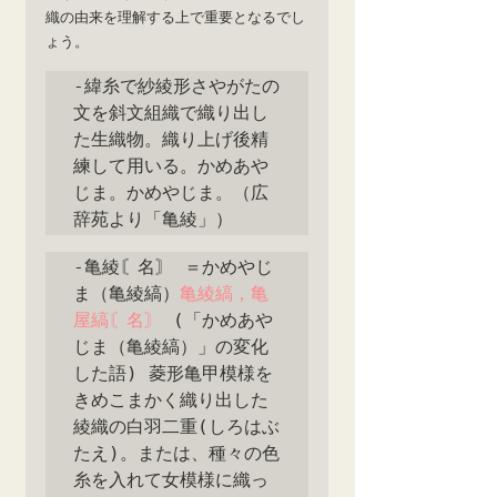
織の由来を理解する上で重要となるでし
ょう。
‐緯糸で紗綾形さやがたの
文を斜文組織で織り出し
た生織物。織り上げ後精
練して用いる。かめあや
じま。かめやじま。（広
辞苑より「亀綾」）
‐亀綾〘名〙 ＝かめやじ
ま（亀綾縞）
亀綾縞，亀
屋縞〘名〙
 (「かめあや
じま（亀綾縞）」の変化
した語) 菱形亀甲模様を
きめこまかく織り出した
綾織の白羽二重(しろはぶ
たえ)。または、種々の色
糸を入れて女模様に織っ