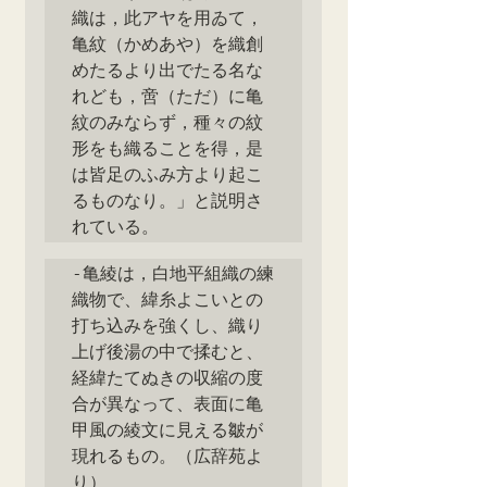
織は，此アヤを用ゐて，
亀紋（かめあや）を織創
めたるより出でたる名な
れども，啻（ただ）に亀
紋のみならず，種々の紋
形をも織ることを得，是
は皆足のふみ方より起こ
るものなり。」と説明さ
れている。　
‐亀綾は，白地平組織の練
織物で、緯糸よこいとの
打ち込みを強くし、織り
上げ後湯の中で揉むと、
経緯たてぬきの収縮の度
合が異なって、表面に亀
甲風の綾文に見える皺が
現れるもの。（広辞苑よ
り）