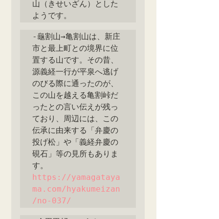
山（きせいざん）とした
ようです。
‐龜割山→亀割山は、新庄
市と最上町との境界に位
置する山です。その昔、
源義経一行が平泉へ逃げ
のびる際に通ったのが、
この山を越える亀割峠だ
ったとの言い伝えが残っ
ており、周辺には、この
伝承に由来する「弁慶の
投げ松」や「義経弁慶の
硯石」等の見所もありま
す。
https://yamagataya
ma.com/hyakumeizan
/no-037/