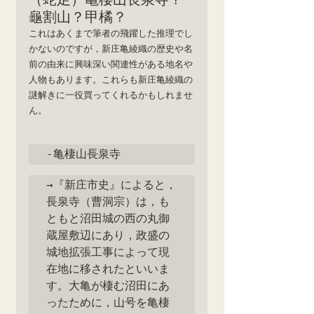
龜割山？甲橘？
これはあくまで筆者の飛躍した推理でし
かないのですが，新庄亀綾織の歴史や名
前の由来に興味深い関連性がある地名や
人物もあります。これらも新庄亀綾織の
謎解きに一役買ってくれるかもしれませ
ん。
‐亀棲山長泉寺
→『新庄市史』によると，
長泉寺（曹洞宗）は，も
ともと沼田城の西の丸御
蔵屋敷辺にあり，政盛の
城地拡張工事によって現
在地に移されたといいま
す。大亀が棲む沼田にあ
ったために，山号を亀棲