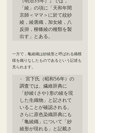
（明治35年）』では，
「綾」の項に「天和年間
京師＜ママ＞に於て紋紗
綾，綾唐織，加女綾，八
反掛，柳條綾の種類を製
出す」とある。
一方で，亀綾織は紗綾形と呼ばれる織模
様を織りなしたものであるという記述も
見られます。
- 宮下氏（昭和56年）の
調査では、繊維辞典に
「紗綾(さや)形の綾を現
した生織物」と記されて
いることが確認される。
さらに原色染織辞典にも
「亀綾織」について「紗
綾形が現れる」と記載さ