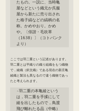
たもの。一説に、当時亀
屋などという織元か呉服
屋から新たに売り出され
た格子縞などの縞柄の名
称。かめやおり。かめ
や。〔俳諧・毛吹草
（1638）〕（コトバンク
より）
ここでは羽二重という記述があります。
羽二重とは平織りの織り組織をもつ織物
で，綾織（斜文織）である現在の新庄亀
綾織と製法も異なるので違う織物であっ
たと考えられます。
‐羽二重の本亀綾という
は，羽二重を手揉にして
綾を出したもので，鳥渡
飛び離れたる品（中略）