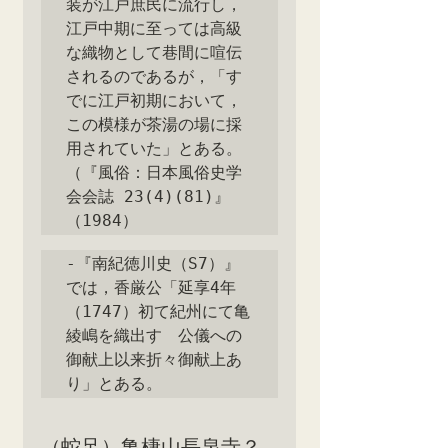
装が江戸庶民に流行し，
江戸中期に至っては高級
な織物として巷間に喧伝
されるのであるが，「す
でに江戸初期において，
この模様が茶湯の場に採
用されていた」とある。
（『風俗：日本風俗史学
会会誌 23(4)(81)』
（1984）
‐『南紀徳川史（S7）』
では，香厳公「延享4年
（1747）初て紀州にて亀
綾嶋を織出す　公儀への
御献上以来折々御献上あ
り」とある。
（蛇足）亀棲山長泉寺？