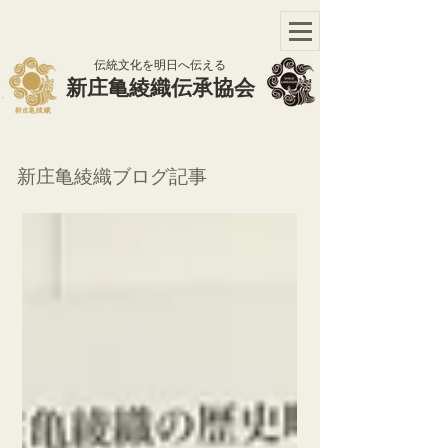
​伝統文化を明日へ伝える
​新庄亀綾織伝承協会
新庄亀綾織ブログ記事