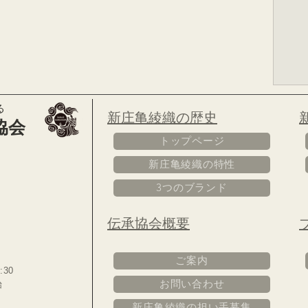
る
​新庄亀綾織の歴史
協会
トップページ
新庄亀綾織の特性
3つのブランド
伝承協会概要
ご案内
:30
お問い合わせ
始
新庄亀綾織の担い手募集