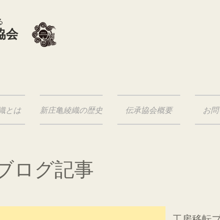
る
協会
織とは
新庄亀綾織の歴史
伝承協会概要
お問
ブログ記事
​工房移転