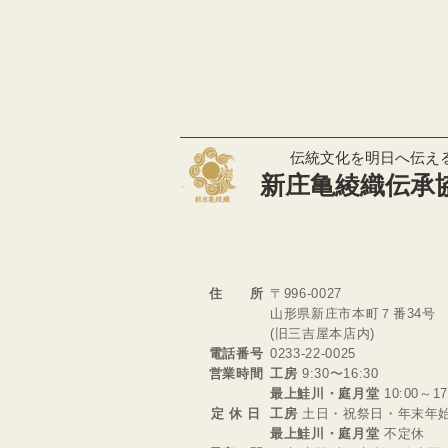
​伝統文化を明日へ伝え
​新庄亀綾織伝承
住 所
〒996-0027
山形県新庄市本町７番34号
(旧三吉屋本店内)
電話番号
0233-22-0025
営業時間
工房
9:30〜16:30
最上鮭川・庭月堂
10:00～17
定 休
日
工房
土日・祝祭日・年末年
最上鮭川・庭月堂
不定休