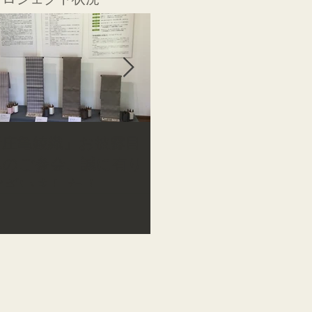
新庄亀綾織』お披露目
『 新庄亀綾織 』お披
へのご参会、誠に有り
明日・明後日開催です
ございました！