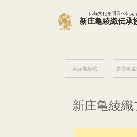
​伝統文化を明日へ伝え
​新庄亀綾織伝承
新庄亀綾織
新庄亀綾
新庄亀綾織