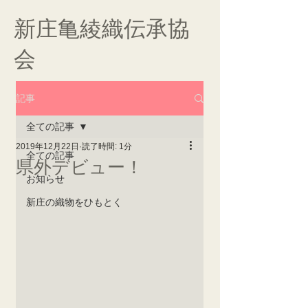
新庄亀綾織伝承協
会
記事
全ての記事
2019年12月22日
読了時間: 1分
全ての記事
県外デビュー！
お知らせ
新庄の織物をひもとく