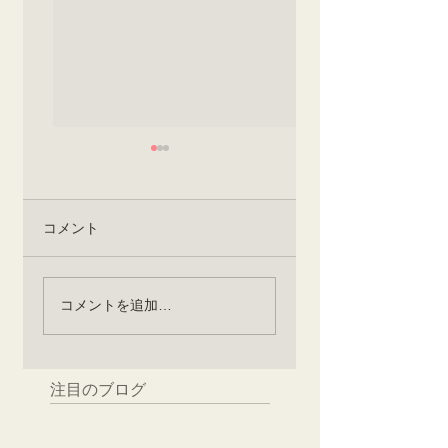
新庄亀綾織伝承協
新庄亀綾織伝承協
会 新庄市地域おこ
会 工房移転プロ
し協力隊募集
ェクト
新庄市の地域おこし協
昨年は工房移転プロ
コメント
力隊として三年間、も
ェクトのクラウドフ
しくは地域おこし協力
ンディングで 大変お
隊任期満了後も続けて
話になりました。 移
コメントを追加…
新庄亀綾織伝承協会の
する建物の片付け・
活動をしてくださる方
備工事・改修工事な
を募集しております。
現在進行形で行なっ
注目のブログ
募集要項は新庄市の地
おります。 皆様にご
域おこし協力隊として
援を賜りました資金
の要項に準じます。 活
大切に活用させてい