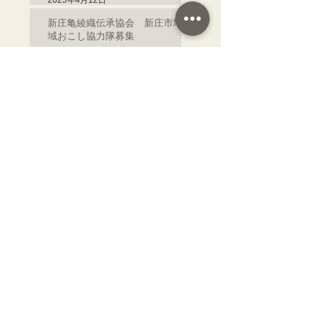
2025年4月12日
ンのお知らせ
新庄亀綾織伝承協会 新庄市地
域おこし協力隊募集
2025年1月3日
新庄亀綾織伝承協会 工房移転
プロジェクト
2025年1月3日
新庄の織物をひもとく【第三
回 新庄の織物の評価はいか
に？：明治期の新庄綾織の栄光
と限界】
2024年8月16日
新庄の織物をひもとく【第二
回 全国に残る「亀綾織」】
2024年3月15日