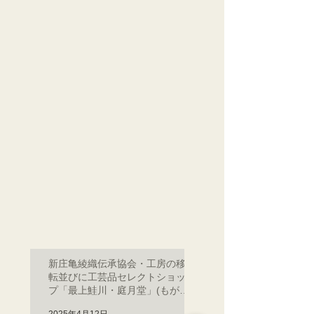
動内容は、新庄亀綾織
だきましたこと 心か
の理解、習得をして次
感謝申し上げます。...
世代への継承事業...
新庄亀綾織伝承協会・工房の移
転並びに工芸品セレクトショッ
プ「最上鮭川・庭月堂」(もがみ
さけがわ・ていげつどう) オープ